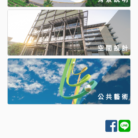
空 間 設 計
公 共 藝 術