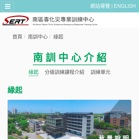
網站導覽
ENGLISH
首頁
南訓中心
緣起
南 訓 中 心 介 紹
緣起
分級訓練課程介紹
訓練單元
緣起
背 景 說 明